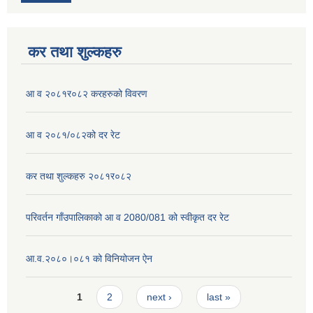
कर तथा शुल्कहरु
आ व २०८१र०८२ करहरुको विवरण
आ व २०८१/०८२को दर रेट
कर तथा शुल्कहरु २०८१र०८२
परिवर्तन गाँउपालिकाको आ व 2080/081 को स्वीकृत दर रेट
आ.व.२०८०।०८१ को विनियोजन ऐन
Pages
1
2
next ›
last »