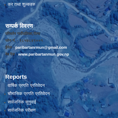
कर तथा शुल्कहरु
सम्पर्क विवरण
परिवर्तन गाउँपालिका,रोल्पा
फोन नंं. - ९८५७८४९००१
ईमेल -
paribartanrmun@gmail.com
वेब पेज -
www.paribartanmun.gov.np
Reports
वार्षिक प्रगति प्रतिवेदन
चौमासिक प्रगति प्रतिवेदन
सार्वजनिक सुनुवाई
सार्वजनिक परीक्षण