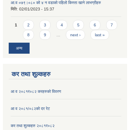
आ.व ०७९।०८० को ४ न‌‍ वडाको पहिलो किस्ता खाने लाभग्रीहरु
मिति:
02/01/2023 - 15:37
Pages
1
2
3
4
5
6
7
8
9
…
next ›
last »
अन्य
कर तथा शुल्कहरु
आ व २०८१र०८२ करहरुको विवरण
आ व २०८१/०८२को दर रेट
कर तथा शुल्कहरु २०८१र०८२