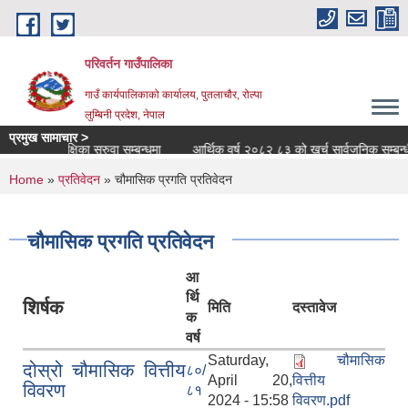
Skip to main content
परिवर्तन गाउँपालिका
गाउँ कार्यपालिकाको कार्यालय, पुतलाचौर, रोल्पा
लुम्बिनी प्रदेश, नेपाल
प्रमुख सामाचार >
शिक्षक/शिक्षिका सरुवा सम्बन्धमा
आर्थिक वर्ष २०८२ ८३ को खर्च सार्वजनिक सम्बन्धी सूच
You are here
Home
»
प्रतिवेदन
» चौमासिक प्रगति प्रतिवेदन
चौमासिक प्रगति प्रतिवेदन
आ
र्थि
शिर्षक
मिति
दस्तावेज
क
वर्ष
Saturday,
चौमासिक
दोस्रो चौमासिक वित्तीय
८०/
April 20,
वित्तीय
विवरण
८१
2024 - 15:58
विवरण.pdf