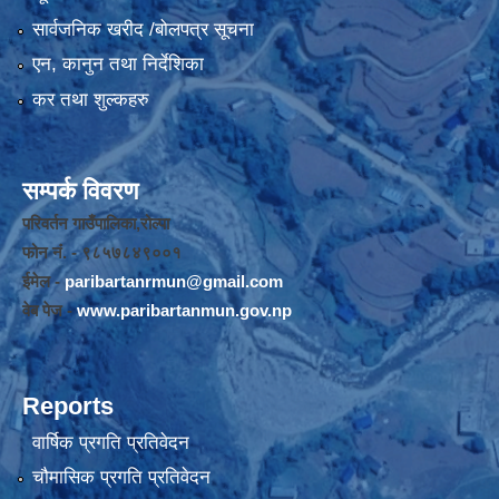
सार्वजनिक खरीद /बोलपत्र सूचना
एन, कानुन तथा निर्देशिका
कर तथा शुल्कहरु
सम्पर्क विवरण
परिवर्तन गाउँपालिका,रोल्पा
फोन नंं. - ९८५७८४९००१
ईमेल -
paribartanrmun@gmail.com
वेब पेज -
www.paribartanmun.gov.np
Reports
वार्षिक प्रगति प्रतिवेदन
चौमासिक प्रगति प्रतिवेदन