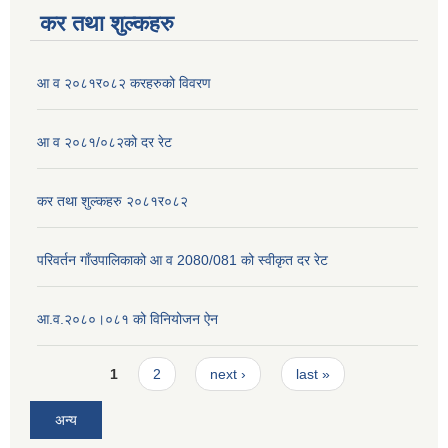
कर तथा शुल्कहरु
आ व २०८१र०८२ करहरुको विवरण
आ व २०८१/०८२को दर रेट
कर तथा शुल्कहरु २०८१र०८२
परिवर्तन गाँउपालिकाको आ व 2080/081 को स्वीकृत दर रेट
आ.व.२०८०।०८१ को विनियोजन ऐन
Pages
1
2
next ›
last »
अन्य