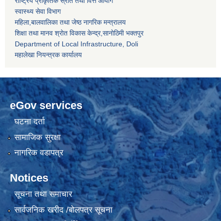
राष्ट्रिय प्राकृतिक स्रोत तथा वित्त आयोग
स्वास्थ्य सेवा विभाग
महिला,बालवालिका तथा जेष्ठ नागरिक मन्त्रालय
शिक्षा तथा मानव श्राेत विकास केन्द्र,सानाेठिमी भक्तपुर
Department of Local Infrastructure, Doli
महालेखा नियन्त्रक कार्यालय
eGov services
घटना दर्ता
सामाजिक सुरक्षा
नागरिक वडापत्र
Notices
सूचना तथा समाचार
सार्वजनिक खरीद /बोलपत्र सूचना