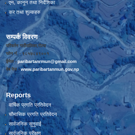
एन, कानुन तथा निर्देशिका
कर तथा शुल्कहरु
सम्पर्क विवरण
परिवर्तन गाउँपालिका,रोल्पा
फोन नंं. - ९८५७८४९००१
ईमेल -
paribartanrmun@gmail.com
वेब पेज -
www.paribartanmun.gov.np
Reports
वार्षिक प्रगति प्रतिवेदन
चौमासिक प्रगति प्रतिवेदन
सार्वजनिक सुनुवाई
सार्वजनिक परीक्षण