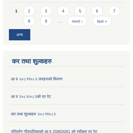
Pages
1
2
3
4
5
6
7
8
9
…
next ›
last »
अन्य
कर तथा शुल्कहरु
आ व २०८१र०८२ करहरुको विवरण
आ व २०८१/०८२को दर रेट
कर तथा शुल्कहरु २०८१र०८२
परिवर्तन गाँउपालिकाको आ व 2080/081 को स्वीकृत दर रेट