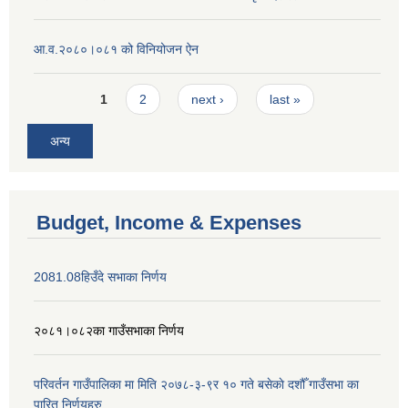
आ.व.२०८०।०८१ को विनियोजन ऐन
Pages
1
2
next ›
last »
अन्य
Budget, Income & Expenses
2081.08हिउँदे सभाका निर्णय
२०८१।०८२का गाउँसभाका निर्णय
परिवर्तन गाउँपालिका मा मिति २०७८-३-९र १० गते बसेकाे दशौँ गाउँसभा का
पारित निर्णयहरु