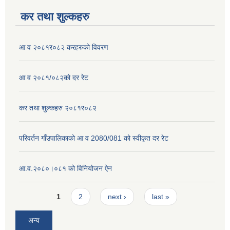
कर तथा शुल्कहरु
आ व २०८१र०८२ करहरुको विवरण
आ व २०८१/०८२को दर रेट
कर तथा शुल्कहरु २०८१र०८२
परिवर्तन गाँउपालिकाको आ व 2080/081 को स्वीकृत दर रेट
आ.व.२०८०।०८१ को विनियोजन ऐन
Pages
1
2
next ›
last »
अन्य