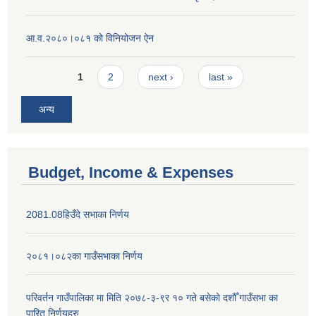
आ.व.२०८०।०८१ को विनियोजन ऐन
Pages
1
2
next ›
last »
अन्य
Budget, Income & Expenses
2081.08हिउँदे सभाका निर्णय
२०८१।०८२का गाउँसभाका निर्णय
परिवर्तन गाउँपालिका मा मिति २०७८-३-९र १० गते बसेकाे दशौँ गाउँसभा का
पारित निर्णयहरु