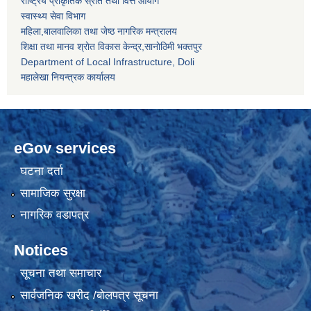
राष्ट्रिय प्राकृतिक स्रोत तथा वित्त आयोग
स्वास्थ्य सेवा विभाग
महिला,बालवालिका तथा जेष्ठ नागरिक मन्त्रालय
शिक्षा तथा मानव श्राेत विकास केन्द्र,सानाेठिमी भक्तपुर
Department of Local Infrastructure, Doli
महालेखा नियन्त्रक कार्यालय
eGov services
घटना दर्ता
सामाजिक सुरक्षा
नागरिक वडापत्र
Notices
सूचना तथा समाचार
सार्वजनिक खरीद /बोलपत्र सूचना