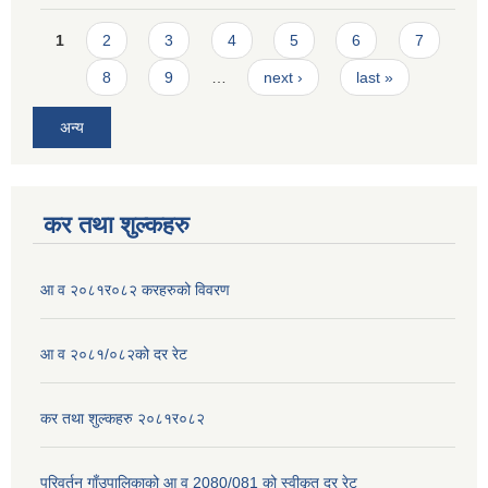
Pages
1
2
3
4
5
6
7
8
9
…
next ›
last »
अन्य
कर तथा शुल्कहरु
आ व २०८१र०८२ करहरुको विवरण
आ व २०८१/०८२को दर रेट
कर तथा शुल्कहरु २०८१र०८२
परिवर्तन गाँउपालिकाको आ व 2080/081 को स्वीकृत दर रेट