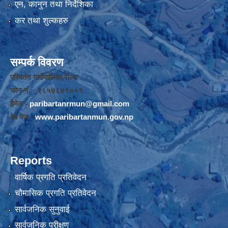
एन, कानुन तथा निर्देशिका
कर तथा शुल्कहरु
सम्पर्क विवरण
परिवर्तन गाउँपालिका,रोल्पा
फोन नंं. - ९८५७८४९००१
ईमेल -
paribartanrmun@gmail.com
वेब पेज -
www.paribartanmun.gov.np
Reports
वार्षिक प्रगति प्रतिवेदन
चौमासिक प्रगति प्रतिवेदन
सार्वजनिक सुनुवाई
सार्वजनिक परीक्षण