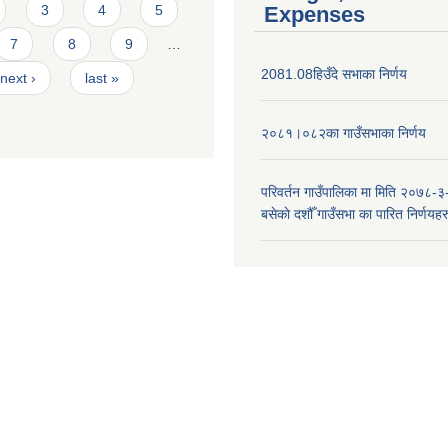
3
4
5
Expenses
7
8
9
…
2081.08हिउँदे सभाका निर्णय
next ›
last »
२०८१।०८२का गाउँसभाका निर्णय
परिवर्तन गाउँपालिका मा मिति २०७८-३
बसेकाे दशौँ गाउँसभा का पारित निर्णयहर