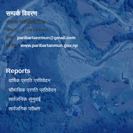
सम्पर्क विवरण
परिवर्तन गाउँपालिका,रोल्पा
फोन नंं. - ९८५७८४९००१
ईमेल -
paribartanrmun@gmail.com
वेब पेज -
www.paribartanmun.gov.np
Reports
वार्षिक प्रगति प्रतिवेदन
चौमासिक प्रगति प्रतिवेदन
सार्वजनिक सुनुवाई
सार्वजनिक परीक्षण