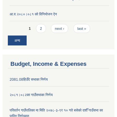
आ.व.२०८०।०८१ को विनियोजन ऐन
Pages
1
2
next ›
last »
अन्य
Budget, Income & Expenses
2081.08हिउँदे सभाका निर्णय
२०८१।०८२का गाउँसभाका निर्णय
परिवर्तन गाउँपालिका मा मिति २०७८-३-९र १० गते बसेकाे दशौँ गाउँसभा का
पारित निर्णयहरु