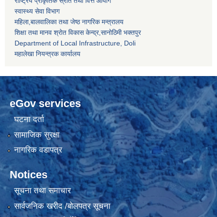
राष्ट्रिय प्राकृतिक स्रोत तथा वित्त आयोग
स्वास्थ्य सेवा विभाग
महिला,बालवालिका तथा जेष्ठ नागरिक मन्त्रालय
शिक्षा तथा मानव श्राेत विकास केन्द्र,सानाेठिमी भक्तपुर
Department of Local Infrastructure, Doli
महालेखा नियन्त्रक कार्यालय
eGov services
घटना दर्ता
सामाजिक सुरक्षा
नागरिक वडापत्र
Notices
सूचना तथा समाचार
सार्वजनिक खरीद /बोलपत्र सूचना