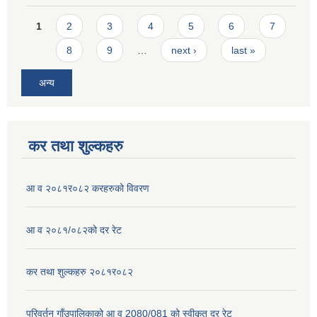
Pages
1
2
3
4
5
6
7
8
9
…
next ›
last »
अन्य
कर तथा शुल्कहरु
आ व २०८१र०८२ करहरुको विवरण
आ व २०८१/०८२को दर रेट
कर तथा शुल्कहरु २०८१र०८२
परिवर्तन गाँउपालिकाको आ व 2080/081 को स्वीकृत दर रेट