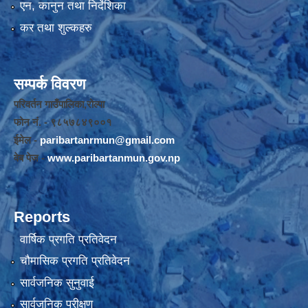
एन, कानुन तथा निर्देशिका
कर तथा शुल्कहरु
सम्पर्क विवरण
परिवर्तन गाउँपालिका,रोल्पा
फोन नंं. - ९८५७८४९००१
ईमेल -
paribartanrmun@gmail.com
वेब पेज -
www.paribartanmun.gov.np
Reports
वार्षिक प्रगति प्रतिवेदन
चौमासिक प्रगति प्रतिवेदन
सार्वजनिक सुनुवाई
सार्वजनिक परीक्षण