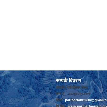
सम्पर्क विवरण
परिवर्तन गाउँपालिका,रोल्पा
फोन नंं. - ९८५७८४९००१
ईमेल -
paribartanrmun@gmail.
वेब पेज -
www.paribartanmun.go