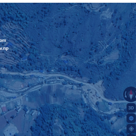
com
v.np