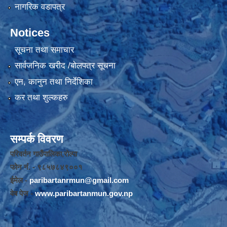
नागरिक वडापत्र
Notices
सूचना तथा समाचार
सार्वजनिक खरीद /बोलपत्र सूचना
एन, कानुन तथा निर्देशिका
कर तथा शुल्कहरु
सम्पर्क विवरण
परिवर्तन गाउँपालिका,रोल्पा
फोन नंं. - ९८५७८४९००१
ईमेल -
paribartanrmun@gmail.com
वेब पेज -
www.paribartanmun.gov.np