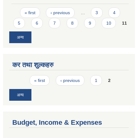
Pages
« first
‹ previous
…
3
4
5
6
7
8
9
10
11
अन्य
कर तथा शुल्कहरु
Pages
« first
‹ previous
1
2
अन्य
Budget, Income & Expenses