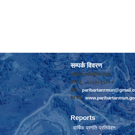
सम्पर्क विवरण
परिवर्तन गाउँपालिका,रोल्पा
फोन नंं. - ९८५७८४९००१
ईमेल -
paribartanrmun@gmail.
वेब पेज -
www.paribartanmun.go
Reports
वार्षिक प्रगति प्रतिवेदन