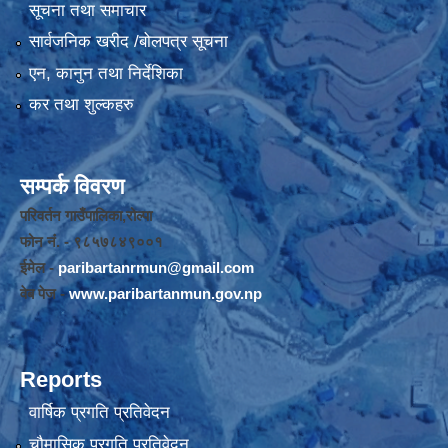
सूचना तथा समाचार
सार्वजनिक खरीद /बोलपत्र सूचना
एन, कानुन तथा निर्देशिका
कर तथा शुल्कहरु
सम्पर्क विवरण
परिवर्तन गाउँपालिका,रोल्पा
फोन नंं. - ९८५७८४९००१
ईमेल -
paribartanrmun@gmail.com
वेब पेज -
www.paribartanmun.gov.np
Reports
वार्षिक प्रगति प्रतिवेदन
चौमासिक प्रगति प्रतिवेदन