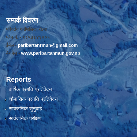
सम्पर्क विवरण
परिवर्तन गाउँपालिका,रोल्पा
फोन नंं. - ९८५७८४९००१
ईमेल -
paribartanrmun@gmail.com
वेब पेज -
www.paribartanmun.gov.np
Reports
वार्षिक प्रगति प्रतिवेदन
चौमासिक प्रगति प्रतिवेदन
सार्वजनिक सुनुवाई
सार्वजनिक परीक्षण