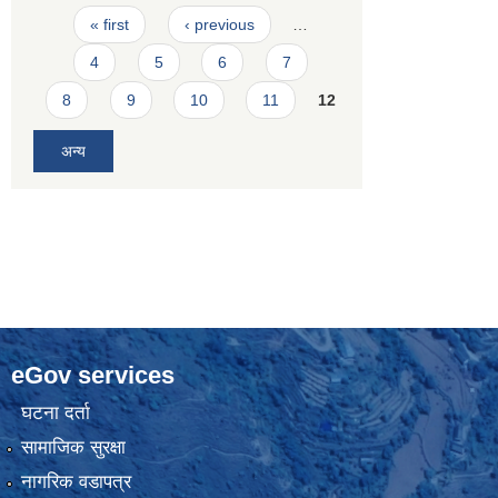
Pages
« first
‹ previous
…
4
5
6
7
8
9
10
11
12
अन्य
eGov services
घटना दर्ता
सामाजिक सुरक्षा
नागरिक वडापत्र