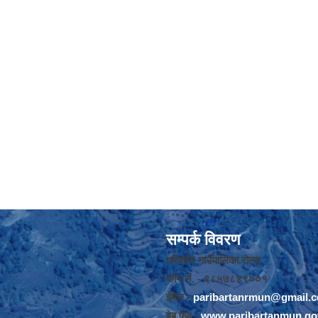
सम्पर्क विवरण
परिवर्तन गाउँपालिका,रोल्पा
फोन नंं. - ९८५७८४९००१
ईमेल -
paribartanrmun@gmail.
वेब पेज -
www.paribartanmun.go