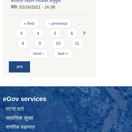
बेराेजगार निवेदन निर्देशिका अनुसूचि
मिति:
02/16/2021 - 16:38
Pages
« first
‹ previous
…
3
4
5
6
7
8
9
10
11
next ›
last »
अन्य
eGov services
घटना दर्ता
सामाजिक सुरक्षा
नागरिक वडापत्र