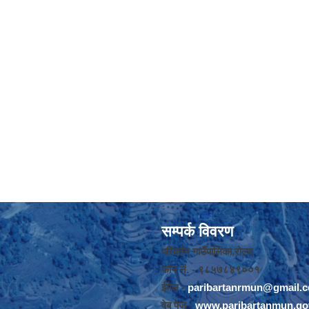
सम्पर्क विवरण
परिवर्तन गाउँपालिका,रोल्पा
फोन नंं. - ९८५७८४९००१
ईमेल -
paribartanrmun@gmail.
वेब पेज -
www.paribartanmun.go