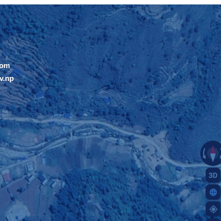
com
v.np