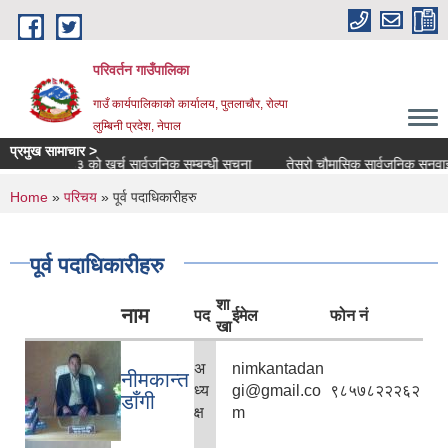
Skip to main content
परिवर्तन गाउँपालिका
गाउँ कार्यपालिकाको कार्यालय, पुतलाचौर, रोल्पा
लुम्बिनी प्रदेश, नेपाल
प्रमुख सामाचार >
ष २०८२ ८३ को खर्च सार्वजनिक सम्बन्धी सूचना
तेस्रो चौमासिक सार्वजनिक सुनवाई सम्बन
You are here
Home
»
परिचय
» पूर्व पदाधिकारीहरु
पूर्व पदाधिकारीहरु
शा
नाम
पद
ईमेल
फोन नं
खा
अ
nimkantadan
नीमकान्त
ध्य
gi@gmail.co
९८५७८२२२६२
डाँगी
क्ष
m