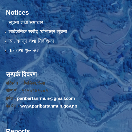
Notices
सूचना तथा समाचार
सार्वजनिक खरीद /बोलपत्र सूचना
एन, कानुन तथा निर्देशिका
कर तथा शुल्कहरु
सम्पर्क विवरण
परिवर्तन गाउँपालिका,रोल्पा
फोन नंं. - ९८५७८४९००१
ईमेल -
paribartanrmun@gmail.com
वेब पेज -
www.paribartanmun.gov.np
Reports