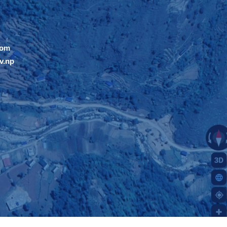
com
v.np