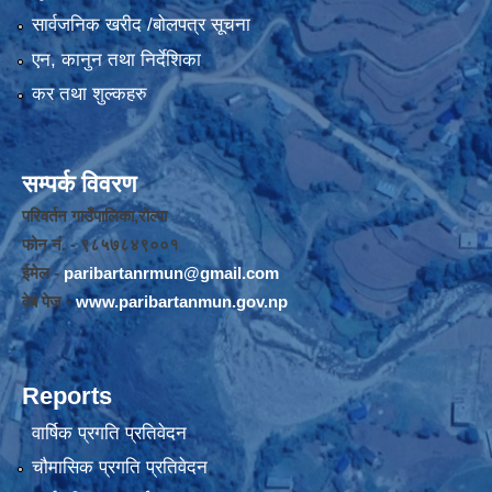
सार्वजनिक खरीद /बोलपत्र सूचना
एन, कानुन तथा निर्देशिका
कर तथा शुल्कहरु
सम्पर्क विवरण
परिवर्तन गाउँपालिका,रोल्पा
फोन नंं. - ९८५७८४९००१
ईमेल -
paribartanrmun@gmail.com
वेब पेज -
www.paribartanmun.gov.np
Reports
वार्षिक प्रगति प्रतिवेदन
चौमासिक प्रगति प्रतिवेदन