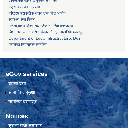
सार्बजनिक खरिद अनुगमन कार्यालय
शहरी विकास मन्त्रालय
राष्ट्रिय प्राकृतिक स्रोत तथा वित्त आयोग
स्वास्थ्य सेवा विभाग
महिला,बालवालिका तथा जेष्ठ नागरिक मन्त्रालय
शिक्षा तथा मानव श्राेत विकास केन्द्र,सानाेठिमी भक्तपुर
Department of Local Infrastructure, Doli
महालेखा नियन्त्रक कार्यालय
eGov services
घटना दर्ता
सामाजिक सुरक्षा
नागरिक वडापत्र
Notices
सूचना तथा समाचार