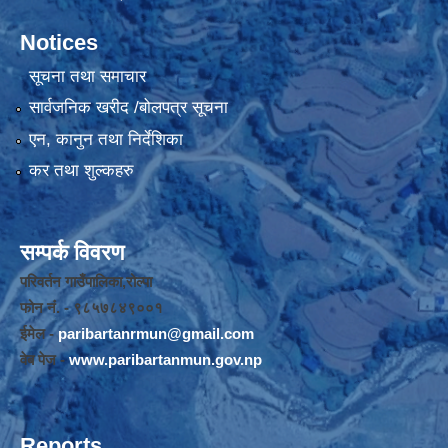
Notices
सूचना तथा समाचार
सार्वजनिक खरीद /बोलपत्र सूचना
एन, कानुन तथा निर्देशिका
कर तथा शुल्कहरु
सम्पर्क विवरण
परिवर्तन गाउँपालिका,रोल्पा
फोन नंं. - ९८५७८४९००१
ईमेल -
paribartanrmun@gmail.com
वेब पेज -
www.paribartanmun.gov.np
Reports