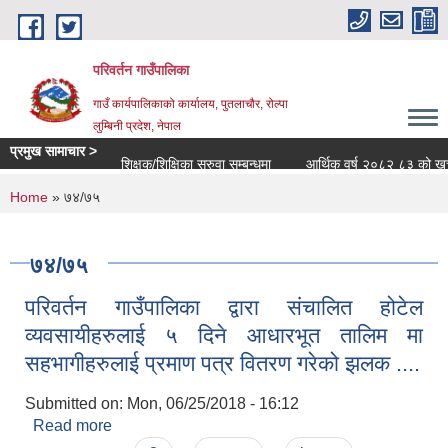
Skip to main content
परिवर्तन गाउँपालिका
गाउँ कार्यपालिकाको कार्यालय, पुतलाचौर, रोल्पा
लुम्बिनी प्रदेश, नेपाल
प्रमुख सामाचार >
शिक्षक/शिक्षिका सरुवा सम्बन्धमा
आर्थिक वर्ष २०८२ ८३ को खर्च सार्
You are here
Home
» ७४/७५
७४/७५
परिवर्तन गाउँपालिका द्वारा संचालित होटेल
व्यवसायीहरुलाई ५ दिने आधारभूत तालिम मा
सहभागीहरुलाई प्रमाण पत्र वितरण गरेको झलक ....
Submitted on:
Mon, 06/25/2018 - 16:12
Read more
about परिवर्तन गाउँपालिका द्वारा संचालित होटेल
व्यवसायीहरुलाई ५ दिने आधारभूत तालिम मा सहभागीहरुलाई