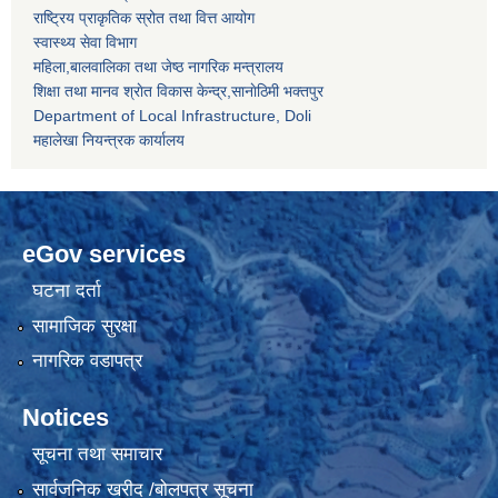
राष्ट्रिय प्राकृतिक स्रोत तथा वित्त आयोग
स्वास्थ्य सेवा विभाग
महिला,बालवालिका तथा जेष्ठ नागरिक मन्त्रालय
शिक्षा तथा मानव श्राेत विकास केन्द्र,सानाेठिमी भक्तपुर
Department of Local Infrastructure, Doli
महालेखा नियन्त्रक कार्यालय
eGov services
घटना दर्ता
सामाजिक सुरक्षा
नागरिक वडापत्र
Notices
सूचना तथा समाचार
सार्वजनिक खरीद /बोलपत्र सूचना