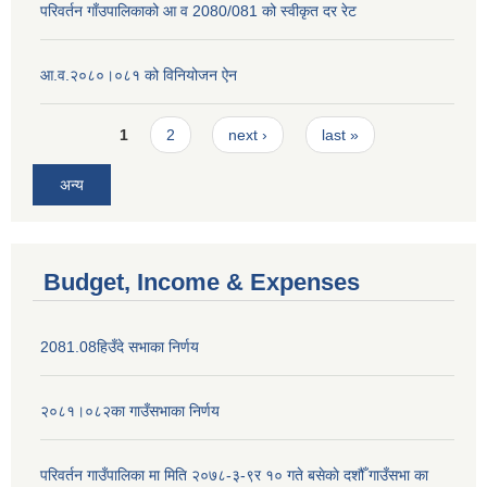
परिवर्तन गाँउपालिकाको आ व 2080/081 को स्वीकृत दर रेट
आ.व.२०८०।०८१ को विनियोजन ऐन
Pages
1
2
next ›
last »
अन्य
Budget, Income & Expenses
2081.08हिउँदे सभाका निर्णय
२०८१।०८२का गाउँसभाका निर्णय
परिवर्तन गाउँपालिका मा मिति २०७८-३-९र १० गते बसेकाे दशौँ गाउँसभा का