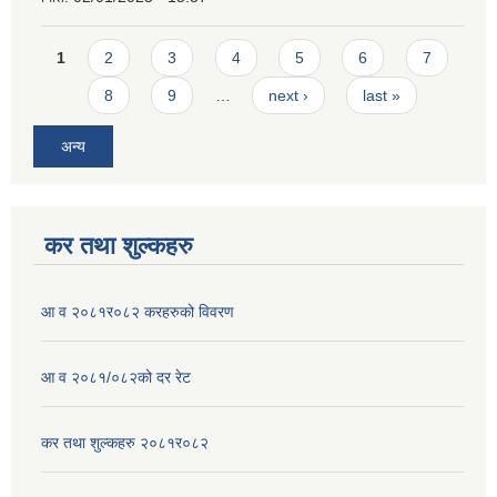
Pages
1
2
3
4
5
6
7
8
9
…
next ›
last »
अन्य
कर तथा शुल्कहरु
आ व २०८१र०८२ करहरुको विवरण
आ व २०८१/०८२को दर रेट
कर तथा शुल्कहरु २०८१र०८२