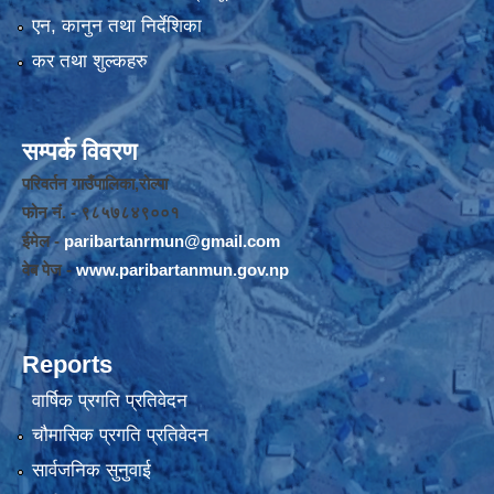
एन, कानुन तथा निर्देशिका
कर तथा शुल्कहरु
सम्पर्क विवरण
परिवर्तन गाउँपालिका,रोल्पा
फोन नंं. - ९८५७८४९००१
ईमेल -
paribartanrmun@gmail.com
वेब पेज -
www.paribartanmun.gov.np
Reports
वार्षिक प्रगति प्रतिवेदन
चौमासिक प्रगति प्रतिवेदन
सार्वजनिक सुनुवाई