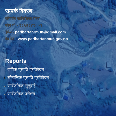
सम्पर्क विवरण
परिवर्तन गाउँपालिका,रोल्पा
फोन नंं. - ९८५७८४९००१
ईमेल -
paribartanrmun@gmail.com
वेब पेज -
www.paribartanmun.gov.np
Reports
वार्षिक प्रगति प्रतिवेदन
चौमासिक प्रगति प्रतिवेदन
सार्वजनिक सुनुवाई
सार्वजनिक परीक्षण