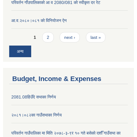
परिवर्तन गाँउपालिकाको आ व 2080/081 को स्वीकृत दर रेट
आ.व.२०८०।०८१ को विनियोजन ऐन
Pages
1
2
next ›
last »
अन्य
Budget, Income & Expenses
2081.08हिउँदे सभाका निर्णय
२०८१।०८२का गाउँसभाका निर्णय
परिवर्तन गाउँपालिका मा मिति २०७८-३-९र १० गते बसेकाे दशौँ गाउँसभा का