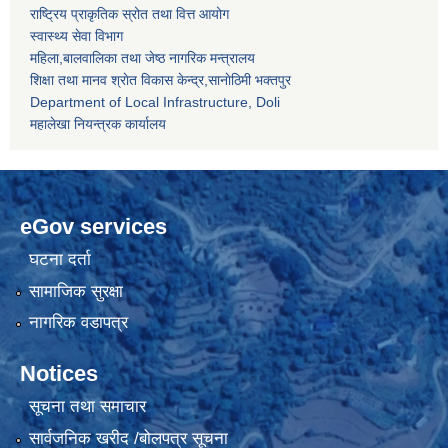
राष्ट्रिय प्राकृतिक स्रोत तथा वित्त आयोग
स्वास्थ्य सेवा विभाग
महिला,बालवालिका तथा जेष्ठ नागरिक मन्त्रालय
शिक्षा तथा मानव श्राेत विकास केन्द्र,सानाेठिमी भक्तपुर
Department of Local Infrastructure, Doli
महालेखा नियन्त्रक कार्यालय
eGov services
घटना दर्ता
सामाजिक सुरक्षा
नागरिक वडापत्र
Notices
सूचना तथा समाचार
सार्वजनिक खरीद /बोलपत्र सूचना