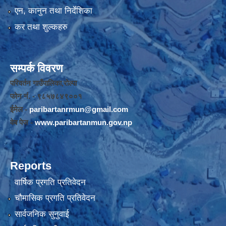
एन, कानुन तथा निर्देशिका
कर तथा शुल्कहरु
सम्पर्क विवरण
परिवर्तन गाउँपालिका,रोल्पा
फोन नंं. - ९८५७८४९००१
ईमेल -
paribartanrmun@gmail.com
वेब पेज -
www.paribartanmun.gov.np
Reports
वार्षिक प्रगति प्रतिवेदन
चौमासिक प्रगति प्रतिवेदन
सार्वजनिक सुनुवाई