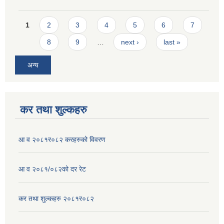
Pages
1
2
3
4
5
6
7
8
9
…
next ›
last »
अन्य
कर तथा शुल्कहरु
आ व २०८१र०८२ करहरुको विवरण
आ व २०८१/०८२को दर रेट
कर तथा शुल्कहरु २०८१र०८२