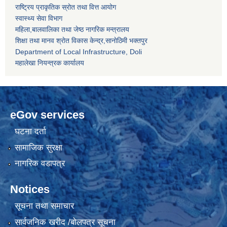
राष्ट्रिय प्राकृतिक स्रोत तथा वित्त आयोग
स्वास्थ्य सेवा विभाग
महिला,बालवालिका तथा जेष्ठ नागरिक मन्त्रालय
शिक्षा तथा मानव श्राेत विकास केन्द्र,सानाेठिमी भक्तपुर
Department of Local Infrastructure, Doli
महालेखा नियन्त्रक कार्यालय
eGov services
घटना दर्ता
सामाजिक सुरक्षा
नागरिक वडापत्र
Notices
सूचना तथा समाचार
सार्वजनिक खरीद /बोलपत्र सूचना