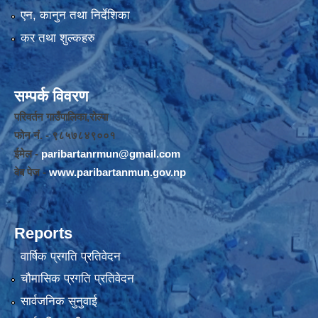
एन, कानुन तथा निर्देशिका
कर तथा शुल्कहरु
सम्पर्क विवरण
परिवर्तन गाउँपालिका,रोल्पा
फोन नंं. - ९८५७८४९००१
ईमेल -
paribartanrmun@gmail.com
वेब पेज -
www.paribartanmun.gov.np
Reports
वार्षिक प्रगति प्रतिवेदन
चौमासिक प्रगति प्रतिवेदन
सार्वजनिक सुनुवाई