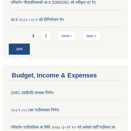
परिवर्तन गाँउपालिकाको आ व 2080/081 को स्वीकृत दर रेट
आ.व.२०८०।०८१ को विनियोजन ऐन
Pages
1
2
next ›
last »
अन्य
Budget, Income & Expenses
2081.08हिउँदे सभाका निर्णय
२०८१।०८२का गाउँसभाका निर्णय
परिवर्तन गाउँपालिका मा मिति २०७८-३-९र १० गते बसेकाे दशौँ गाउँसभा का