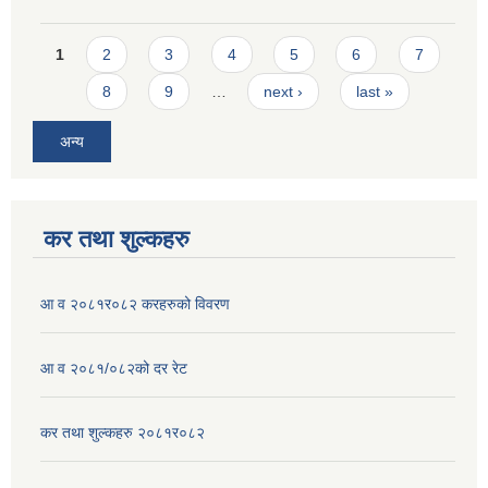
Pages
1
2
3
4
5
6
7
8
9
…
next ›
last »
अन्य
कर तथा शुल्कहरु
आ व २०८१र०८२ करहरुको विवरण
आ व २०८१/०८२को दर रेट
कर तथा शुल्कहरु २०८१र०८२