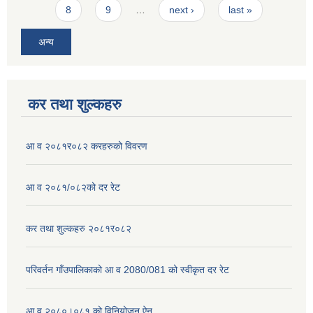
8
9
…
next ›
last »
अन्य
कर तथा शुल्कहरु
आ व २०८१र०८२ करहरुको विवरण
आ व २०८१/०८२को दर रेट
कर तथा शुल्कहरु २०८१र०८२
परिवर्तन गाँउपालिकाको आ व 2080/081 को स्वीकृत दर रेट
आ.व.२०८०।०८१ को विनियोजन ऐन