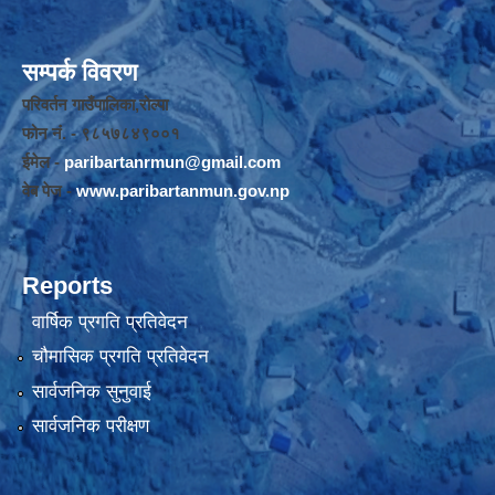
सम्पर्क विवरण
परिवर्तन गाउँपालिका,रोल्पा
फोन नंं. - ९८५७८४९००१
ईमेल -
paribartanrmun@gmail.com
वेब पेज -
www.paribartanmun.gov.np
Reports
वार्षिक प्रगति प्रतिवेदन
चौमासिक प्रगति प्रतिवेदन
सार्वजनिक सुनुवाई
सार्वजनिक परीक्षण