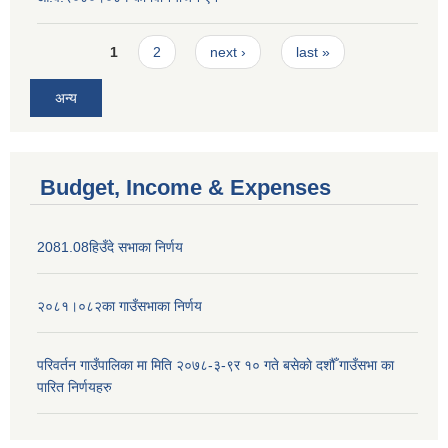
Pages
1
2
next ›
last »
अन्य
Budget, Income & Expenses
2081.08हिउँदे सभाका निर्णय
२०८१।०८२का गाउँसभाका निर्णय
परिवर्तन गाउँपालिका मा मिति २०७८-३-९र १० गते बसेकाे दशौँ गाउँसभा का
पारित निर्णयहरु