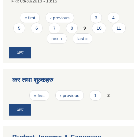
मिति:
08/30/2019 - 13:15
Pages
« first
‹ previous
…
3
4
5
6
7
8
9
10
11
next ›
last »
अन्य
कर तथा शुल्कहरु
Pages
« first
‹ previous
1
2
अन्य