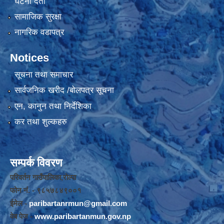
घटना दर्ता
सामाजिक सुरक्षा
नागरिक वडापत्र
Notices
सूचना तथा समाचार
सार्वजनिक खरीद /बोलपत्र सूचना
एन, कानुन तथा निर्देशिका
कर तथा शुल्कहरु
सम्पर्क विवरण
परिवर्तन गाउँपालिका,रोल्पा
फोन नंं. - ९८५७८४९००१
ईमेल -
paribartanrmun@gmail.com
वेब पेज -
www.paribartanmun.gov.np