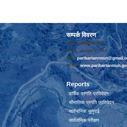
सम्पर्क विवरण
परिवर्तन गाउँपालिका,रोल्पा
फोन नंं. - ९८५७८४९००१
ईमेल -
paribartanrmun@gmail.
वेब पेज -
www.paribartanmun.go
Reports
वार्षिक प्रगति प्रतिवेदन
चौमासिक प्रगति प्रतिवेदन
सार्वजनिक सुनुवाई
सार्वजनिक परीक्षण