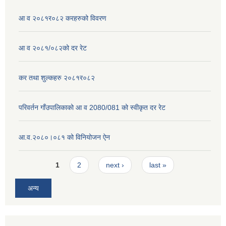
आ व २०८१र०८२ करहरुको विवरण
आ व २०८१/०८२को दर रेट
कर तथा शुल्कहरु २०८१र०८२
परिवर्तन गाँउपालिकाको आ व 2080/081 को स्वीकृत दर रेट
आ.व.२०८०।०८१ को विनियोजन ऐन
Pages
1
2
next ›
last »
अन्य