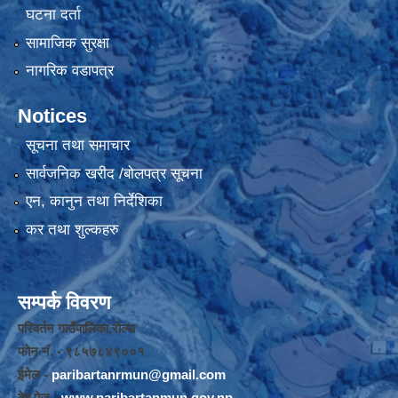
घटना दर्ता
सामाजिक सुरक्षा
नागरिक वडापत्र
Notices
सूचना तथा समाचार
सार्वजनिक खरीद /बोलपत्र सूचना
एन, कानुन तथा निर्देशिका
कर तथा शुल्कहरु
सम्पर्क विवरण
परिवर्तन गाउँपालिका,रोल्पा
फोन नंं. - ९८५७८४९००१
ईमेल -
paribartanrmun@gmail.com
वेब पेज -
www.paribartanmun.gov.np