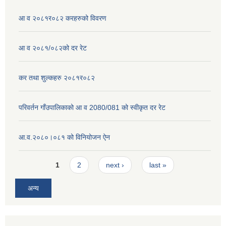
आ व २०८१र०८२ करहरुको विवरण
आ व २०८१/०८२को दर रेट
कर तथा शुल्कहरु २०८१र०८२
परिवर्तन गाँउपालिकाको आ व 2080/081 को स्वीकृत दर रेट
आ.व.२०८०।०८१ को विनियोजन ऐन
Pages
1
2
next ›
last »
अन्य