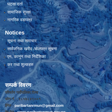
घटना दर्ता
सामाजिक सुरक्षा
नागरिक वडापत्र
Notices
सूचना तथा समाचार
सार्वजनिक खरीद /बोलपत्र सूचना
एन, कानुन तथा निर्देशिका
कर तथा शुल्कहरु
सम्पर्क विवरण
परिवर्तन गाउँपालिका,रोल्पा
फोन नंं. - ९८५७८४९००१
ईमेल -
paribartanrmun@gmail.com
वेब पेज -
www.paribartanmun.gov.np