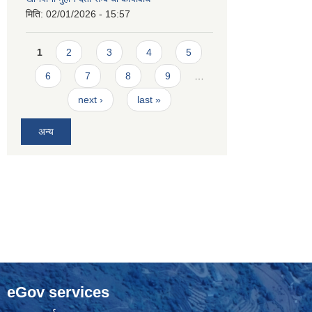
मिति:
02/01/2026 - 15:57
Pages
1
2
3
4
5
6
7
8
9
…
next ›
last »
अन्य
eGov services