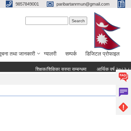
9857849001
paribartanrmun@gmail.com
Search form
Search
ूचना तथा जानकारी
ग्यालरी
सम्पर्क
डिजिटल प्रोफाइल
शिक्षक/शिक्षिका सरुवा सम्बन्धमा
आर्थिक वर्ष २०८२ ८३ को ख