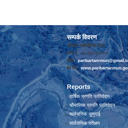
सम्पर्क विवरण
परिवर्तन गाउँपालिका,रोल्पा
फोन नंं. - ९८५७८४९००१
ईमेल -
paribartanrmun@gmail.
वेब पेज -
www.paribartanmun.go
Reports
वार्षिक प्रगति प्रतिवेदन
चौमासिक प्रगति प्रतिवेदन
सार्वजनिक सुनुवाई
सार्वजनिक परीक्षण