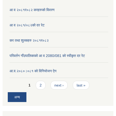
आ व २०८१र०८२ करहरुको विवरण
आ व २०८१/०८२को दर रेट
कर तथा शुल्कहरु २०८१र०८२
परिवर्तन गाँउपालिकाको आ व 2080/081 को स्वीकृत दर रेट
आ.व.२०८०।०८१ को विनियोजन ऐन
Pages
1
2
next ›
last »
अन्य