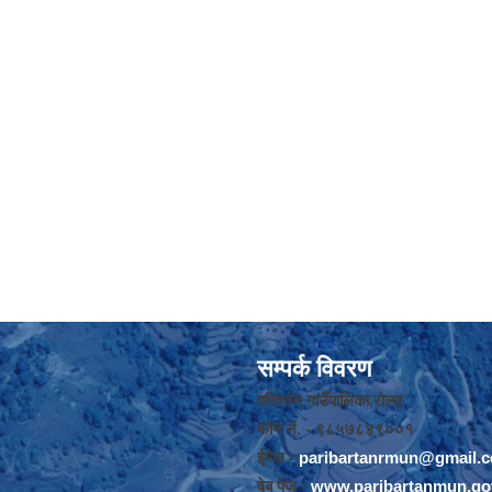
सम्पर्क विवरण
परिवर्तन गाउँपालिका,रोल्पा
फोन नंं. - ९८५७८४९००१
ईमेल -
paribartanrmun@gmail.
वेब पेज -
www.paribartanmun.go