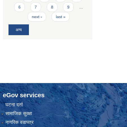
6
7
8
9
…
next ›
last »
अन्य
eGov services
घटना दर्ता
सामाजिक सुरक्षा
नागरिक वडापत्र