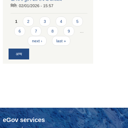
मिति:
02/01/2026 - 15:57
Pages
1
2
3
4
5
6
7
8
9
…
next ›
last »
अन्य
eGov services