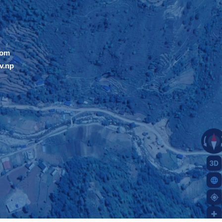
com
v.np