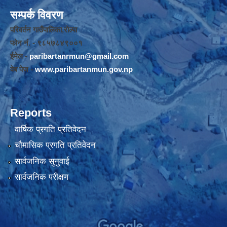
सम्पर्क विवरण
परिवर्तन गाउँपालिका,रोल्पा
फोन नंं. - ९८५७८४९००१
ईमेल -
paribartanrmun@gmail.com
वेब पेज -
www.paribartanmun.gov.np
Reports
वार्षिक प्रगति प्रतिवेदन
चौमासिक प्रगति प्रतिवेदन
सार्वजनिक सुनुवाई
सार्वजनिक परीक्षण