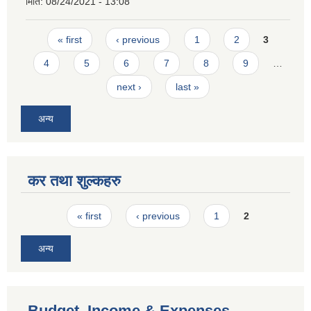
मिति:
08/24/2021 - 13:08
Pages
« first
‹ previous
1
2
3
4
5
6
7
8
9
…
next ›
last »
अन्य
कर तथा शुल्कहरु
Pages
« first
‹ previous
1
2
अन्य
Budget, Income & Expenses