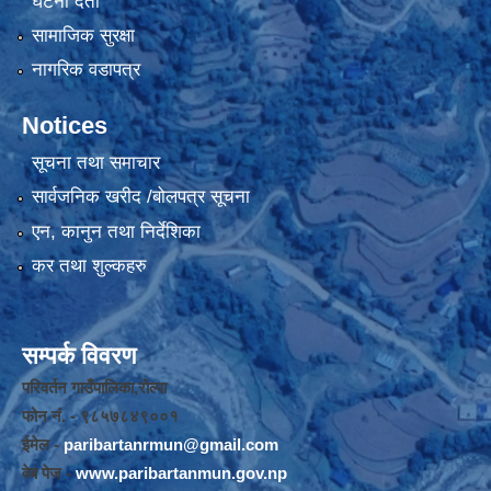
घटना दर्ता
सामाजिक सुरक्षा
नागरिक वडापत्र
Notices
सूचना तथा समाचार
सार्वजनिक खरीद /बोलपत्र सूचना
एन, कानुन तथा निर्देशिका
कर तथा शुल्कहरु
सम्पर्क विवरण
परिवर्तन गाउँपालिका,रोल्पा
फोन नंं. - ९८५७८४९००१
ईमेल -
paribartanrmun@gmail.com
वेब पेज -
www.paribartanmun.gov.np