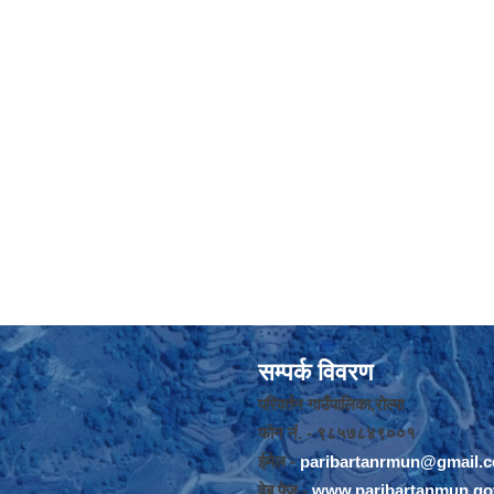
सम्पर्क विवरण
परिवर्तन गाउँपालिका,रोल्पा
फोन नंं. - ९८५७८४९००१
ईमेल -
paribartanrmun@gmail.
वेब पेज -
www.paribartanmun.go