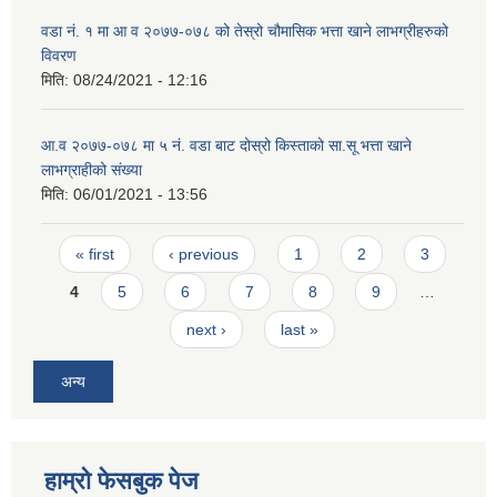
वडा न‌ं. १ मा आ व २०७७-०७८ को तेस्रो चौमासिक भत्ता खाने लाभग्रीहरुको
विवरण
मिति:
08/24/2021 - 12:16
आ.व २०७७-०७८ मा ५ न‌ं. वडा बाट दोस्रो किस्ताको सा.सू भत्ता खाने
लाभग्राहीको संख्या
मिति:
06/01/2021 - 13:56
Pages
« first
‹ previous
1
2
3
4
5
6
7
8
9
…
next ›
last »
अन्य
हाम्रो फेसबुक पेज