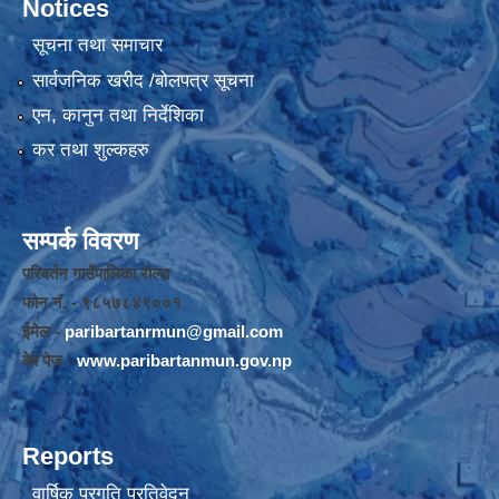
Notices
सूचना तथा समाचार
सार्वजनिक खरीद /बोलपत्र सूचना
एन, कानुन तथा निर्देशिका
कर तथा शुल्कहरु
सम्पर्क विवरण
परिवर्तन गाउँपालिका,रोल्पा
फोन नंं. - ९८५७८४९००१
ईमेल -
paribartanrmun@gmail.com
वेब पेज -
www.paribartanmun.gov.np
Reports
वार्षिक प्रगति प्रतिवेदन