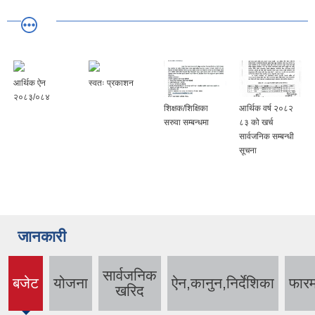
आर्थिक ऐन
स्वतः प्रकाशन
२०८३/०८४
शिक्षक/शिक्षिका
आर्थिक वर्ष २०८२
सरुवा सम्बन्धमा
८३ को खर्च
सार्वजनिक सम्बन्धी
सूचना
जानकारी
सार्वजनिक
बजेट
योजना
ऐन,कानुन,निर्देशिका
फारम
(active
खरिद
tab)