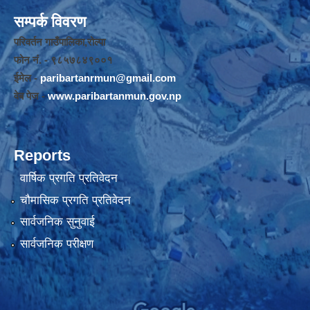
सम्पर्क विवरण
परिवर्तन गाउँपालिका,रोल्पा
फोन नंं. - ९८५७८४९००१
ईमेल -
paribartanrmun@gmail.com
वेब पेज -
www.paribartanmun.gov.np
Reports
वार्षिक प्रगति प्रतिवेदन
चौमासिक प्रगति प्रतिवेदन
सार्वजनिक सुनुवाई
सार्वजनिक परीक्षण