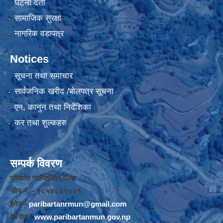
घटना दर्ता
सामाजिक सुरक्षा
नागरिक वडापत्र
Notices
सूचना तथा समाचार
सार्वजनिक खरीद /बोलपत्र सूचना
एन, कानुन तथा निर्देशिका
कर तथा शुल्कहरु
सम्पर्क विवरण
परिवर्तन गाउँपालिका,रोल्पा
फोन नंं. - ९८५७८४९००१
ईमेल -
paribartanrmun@gmail.com
वेब पेज -
www.paribartanmun.gov.np