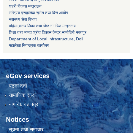
शहरी विकास मन्त्रालय
राष्ट्रिय प्राकृतिक स्रोत तथा वित्त आयोग
स्वास्थ्य सेवा विभाग
महिला,बालवालिका तथा जेष्ठ नागरिक मन्त्रालय
शिक्षा तथा मानव श्राेत विकास केन्द्र,सानाेठिमी भक्तपुर
Department of Local Infrastructure, Doli
महालेखा नियन्त्रक कार्यालय
eGov services
घटना दर्ता
सामाजिक सुरक्षा
नागरिक वडापत्र
Notices
सूचना तथा समाचार