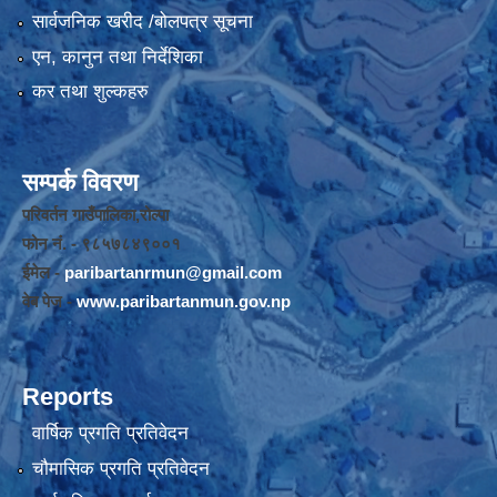
सार्वजनिक खरीद /बोलपत्र सूचना
एन, कानुन तथा निर्देशिका
कर तथा शुल्कहरु
सम्पर्क विवरण
परिवर्तन गाउँपालिका,रोल्पा
फोन नंं. - ९८५७८४९००१
ईमेल -
paribartanrmun@gmail.com
वेब पेज -
www.paribartanmun.gov.np
Reports
वार्षिक प्रगति प्रतिवेदन
चौमासिक प्रगति प्रतिवेदन