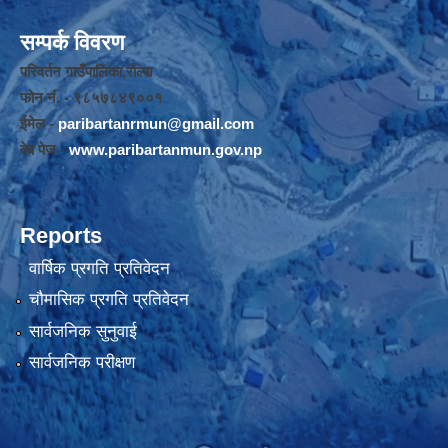
सम्पर्क विवरण
परिवर्तन गाउँपालिका,रोल्पा
फोन नंं. - ९८५७८४९००१
ईमेल -
paribartanrmun@gmail.com
वेब पेज -
www.paribartanmun.gov.np
Reports
वार्षिक प्रगति प्रतिवेदन
चौमासिक प्रगति प्रतिवेदन
सार्वजनिक सुनुवाई
सार्वजनिक परीक्षण