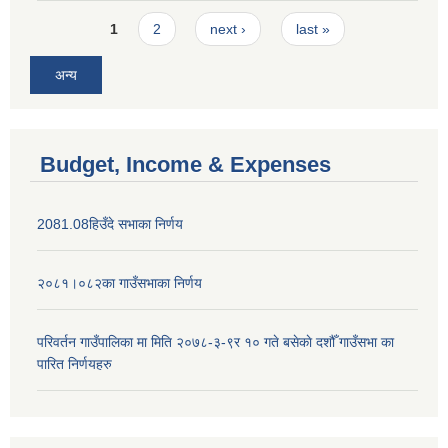
Pages
1
2
next ›
last »
अन्य
Budget, Income & Expenses
2081.08हिउँदे सभाका निर्णय
२०८१।०८२का गाउँसभाका निर्णय
परिवर्तन गाउँपालिका मा मिति २०७८-३-९र १० गते बसेकाे दशौँ गाउँसभा का
पारित निर्णयहरु