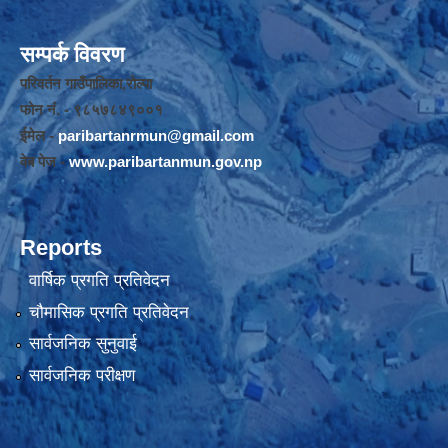
सम्पर्क विवरण
परिवर्तन गाउँपालिका,रोल्पा
फोन नंं. - ९८५७८४९००१
ईमेल -
paribartanrmun@gmail.com
वेब पेज -
www.paribartanmun.gov.np
Reports
वार्षिक प्रगति प्रतिवेदन
चौमासिक प्रगति प्रतिवेदन
सार्वजनिक सुनुवाई
सार्वजनिक परीक्षण