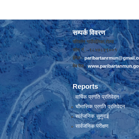
सम्पर्क विवरण
परिवर्तन गाउँपालिका,रोल्पा
फोन नंं. - ९८५७८४९००१
ईमेल -
paribartanrmun@gmail.
वेब पेज -
www.paribartanmun.go
Reports
वार्षिक प्रगति प्रतिवेदन
चौमासिक प्रगति प्रतिवेदन
सार्वजनिक सुनुवाई
सार्वजनिक परीक्षण