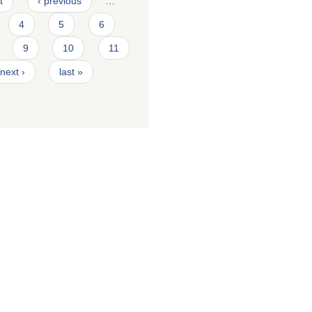
t
‹ previous
…
4
5
6
9
10
11
next ›
last »