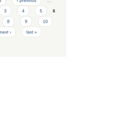
t
‹ previous
…
3
4
5
6
8
9
10
next ›
last »