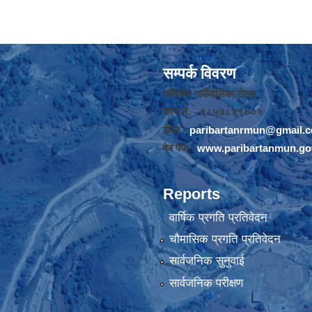
सम्पर्क विवरण
परिवर्तन गाउँपालिका,रोल्पा
फोन नंं. - ९८५७८४९००१
ईमेल -
paribartanrmun@gmail.
वेब पेज -
www.paribartanmun.go
Reports
वार्षिक प्रगति प्रतिवेदन
चौमासिक प्रगति प्रतिवेदन
सार्वजनिक सुनुवाई
सार्वजनिक परीक्षण